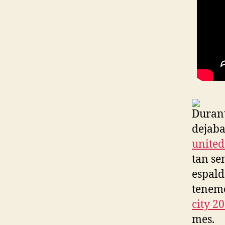
Durant
dejaba
united
tan se
espald
tenemo
city 2
mes.