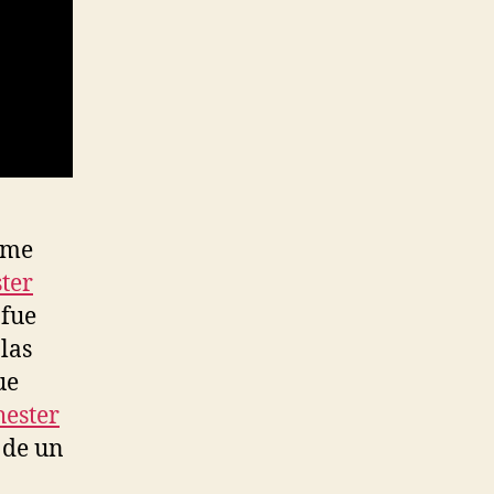
 me
ter
 fue
las
ue
ester
 de un