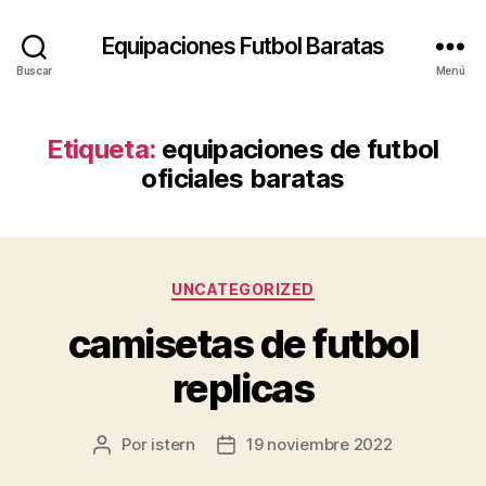
Equipaciones Futbol Baratas
Buscar
Menú
Etiqueta:
equipaciones de futbol
oficiales baratas
Categorías
UNCATEGORIZED
camisetas de futbol
replicas
Por
istern
19 noviembre 2022
Autor
Fecha
de
de