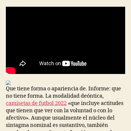
la
la
entrada
entrada
Que tiene forma o apariencia de. Informe: que
no tiene forma. La modalidad deóntica,
camisetas de futbol 2022
«que incluye actitudes
que tienen que ver con la voluntad o con lo
afectivo». Aunque usualmente el núcleo del
sintagma nominal es sustantivo, también