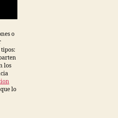
ones o
r
 tipos:
eparten
n los
cia
cion
 que lo