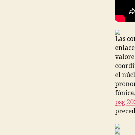
Las co
enlace
valores
coordi
el núc
pronom
fónica
psg 20
preced