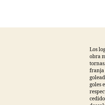
Los lo
obra m
tornas
franja
golead
goles 
respec
cedido