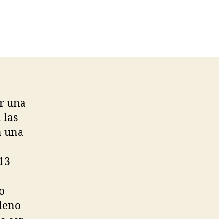
ar una
 las
n una
 13
o
pleno