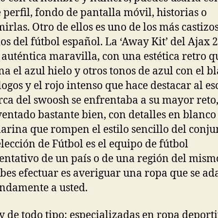
e perfil, fondo de pantalla móvil, historias o
irlas. Otro de ellos es uno de los más castizos
os del fútbol español. La ‘Away Kit’ del Ajax 
 auténtica maravilla, con una estética retro q
a el azul hielo y otros tonos de azul con el b
 logos y el rojo intenso que hace destacar al es
ca del swoosh se enfrentaba a su mayor reto,
ventado bastante bien, con detalles en blanco
rina que rompen el estilo sencillo del conju
lección de Fútbol es el equipo de fútbol
entativo de un país o de una región del mism
bes efectuar es averiguar una ropa que se ad
ndamente a usted.
y de todo tipo: especializadas en ropa deporti