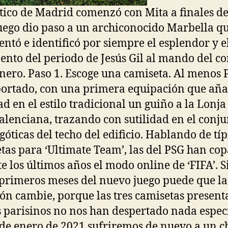
ético de Madrid comenzó con Mita a finales de
uego dio paso a un archiconocido Marbella q
entó e identificó por siempre el esplendor y e
ento del periodo de Jesús Gil al mando del c
nero. Paso 1. Escoge una camiseta. Al menos
portado, con una primera equipación que aña
ad en el estilo tradicional un guiño a la Lonja
alenciana, trazando con sutilidad en el conju
 góticas del techo del edificio. Hablando de típ
tas para ‘Ultimate Team’, las del PSG han co
e los últimos años el modo online de ‘FIFA’. S
 primeros meses del nuevo juego puede que la
ión cambie, porque las tres camisetas present
s parisinos no nos han despertado nada especi
 de enero de 2021 sufriremos de nuevo a un c