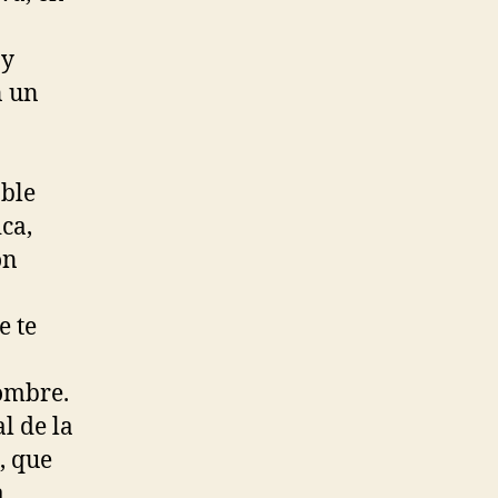
 y
n un
able
ca,
on
e te
nombre.
l de la
, que
a