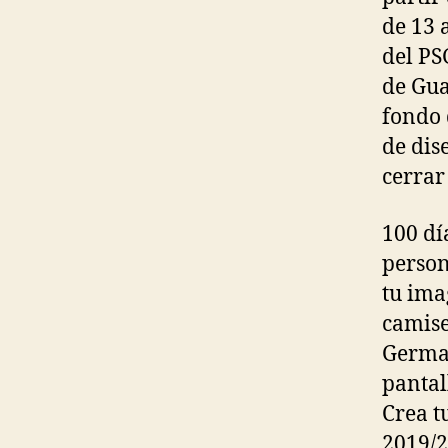
de 13 
del PS
de Gua
fondo 
de dis
cerrar 
100 dí
person
tu ima
camise
Germai
pantal
Crea t
2019/2