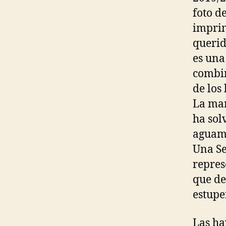
foto d
imprim
querid
es una
combin
de los
La mar
ha sol
aguama
Una Se
repres
que de
estupe
Las ha