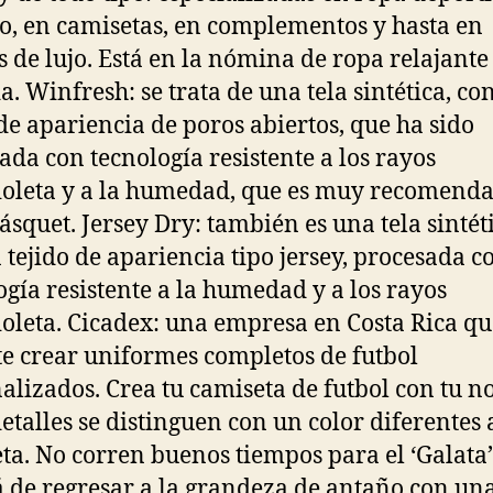
o, en camisetas, en complementos y hasta en
 de lujo. Está en la nómina de ropa relajante
. Winfresh: se trata de una tela sintética, co
 de apariencia de poros abiertos, que ha sido
ada con tecnología resistente a los rayos
ioleta y a la humedad, que es muy recomend
ásquet. Jersey Dry: también es una tela sintéti
 tejido de apariencia tipo jersey, procesada c
ogía resistente a la humedad y a los rayos
ioleta. Cicadex: una empresa en Costa Rica qu
e crear uniformes completos de futbol
alizados. Crea tu camiseta de futbol con tu 
detalles se distinguen con un color diferentes a
ta. No corren buenos tiempos para el ‘Galata’
á de regresar a la grandeza de antaño con un