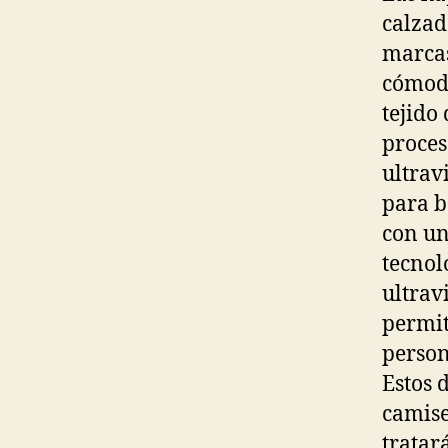
calzad
marcas
cómoda
tejido
proces
ultrav
para b
con un
tecnol
ultrav
permit
person
Estos 
camise
tratar