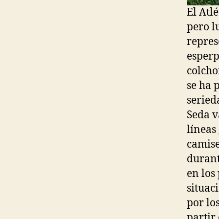
El Atl
pero l
repres
esperp
colcho
se ha 
seried
Seda v
líneas
camise
durant
en los
situac
por lo
partir