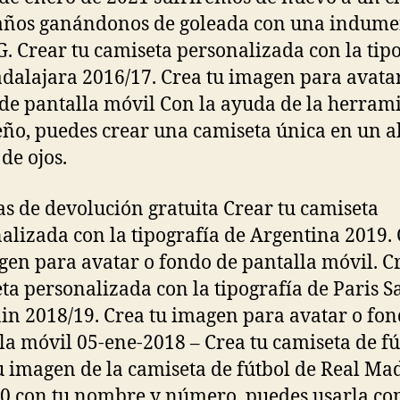
años ganándonos de goleada con una indume
G. Crear tu camiseta personalizada con la tip
dalajara 2016/17. Crea tu imagen para avata
de pantalla móvil Con la ayuda de la herram
eño, puedes crear una camiseta única en un a
de ojos.
as de devolución gratuita Crear tu camiseta
alizada con la tipografía de Argentina 2019.
gen para avatar o fondo de pantalla móvil. C
ta personalizada con la tipografía de Paris S
n 2018/19. Crea tu imagen para avatar o fon
la móvil 05-ene-2018 – Crea tu camiseta de fú
u imagen de la camiseta de fútbol de Real Ma
0 con tu nombre y número, puedes usarla c