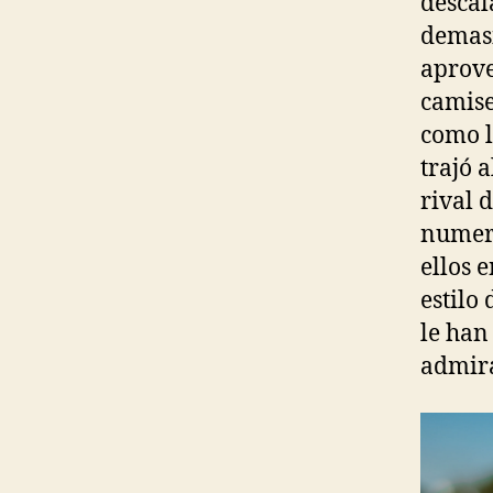
descal
demasi
aprove
camise
como l
trajó 
rival d
numero
ellos e
estilo
le han
admira