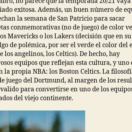
abro, no parece que la temporada 20/21 vaya 
ado exitosa. Además, un buen número de eq
chan la semana de San Patricio para sacar
tas conmemorativas (no de juego) de color ve
os Mavericks o los Lakers (decisión que en su
algo de polémica, por ser el verde el color del 
e los angelinos, los Celtics). De hecho, hay
sos equipos que reflejan esta cultura, y uno 
n la propia NBA: los Boston Celtics. La filosofí
 de juego del Dortmund, al margen de los resul
 valido para convertirse en uno de los equip
dos del viejo continente.