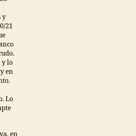
 y
20/21
ue
lanco
cudo.
 y lo
 y en
nto.
o. Lo
apte
va, en