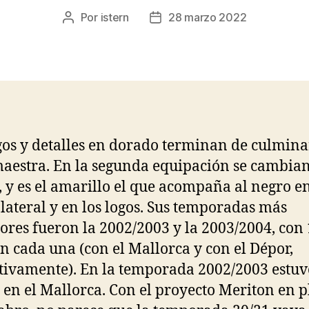
Por
istern
28 marzo 2022
Autor
Fecha
de
de
la
la
entrada
entrada
gos y detalles en dorado terminan de culmin
aestra. En la segunda equipación se cambian
, y es el amarillo el que acompaña al negro e
 lateral y en los logos. Sus temporadas más
ores fueron la 2002/2003 y la 2003/2004, con
en cada una (con el Mallorca y con el Dépor,
tivamente). En la temporada 2002/2003 estuv
 en el Mallorca. Con el proyecto Meriton en 