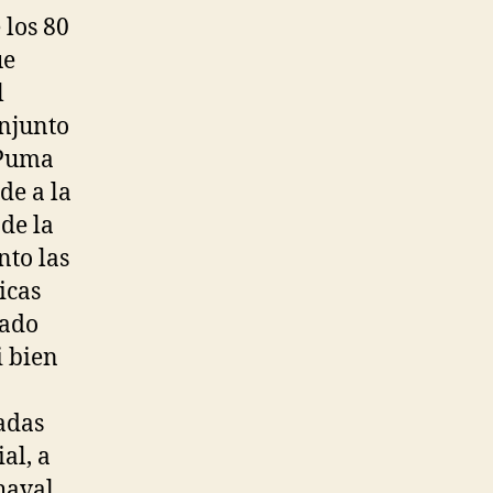
 los 80
ue
l
onjunto
 Puma
de a la
 de la
nto las
icas
pado
i bien
adas
al, a
haval