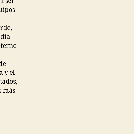
a ser
uipos
rde,
 día
eterno
de
a y el
tados,
os más