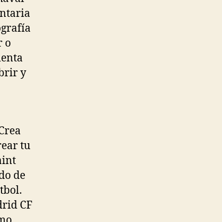
ntaria
ografía
r o
ienta
brir y
 Crea
rear tu
aint
do de
tbol.
drid CF
omo