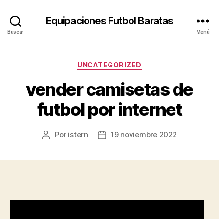
Equipaciones Futbol Baratas
Buscar
Menú
Categorías
UNCATEGORIZED
vender camisetas de
futbol por internet
Por
istern
19 noviembre 2022
Autor
Fecha
de
de
la
la
entrada
entrada