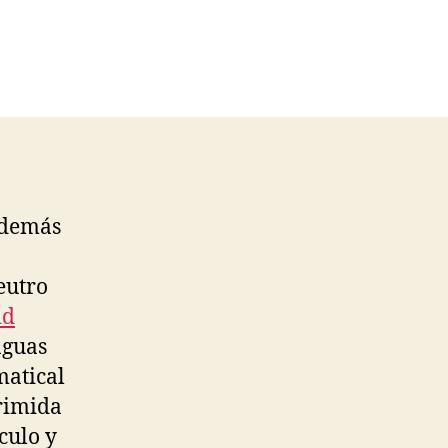
s demás
neutro
id
nguas
matical
grimida
culo y