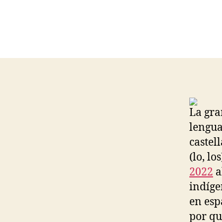
La gra
lengua
castell
(lo, l
2022
a
indíge
en esp
por qu