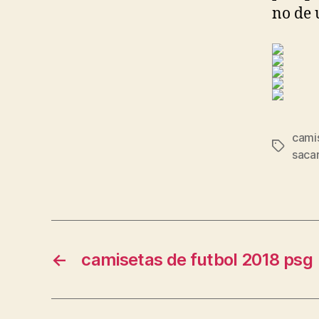
no de 
camis
Etiqueta
saca
←
camisetas de futbol 2018 psg