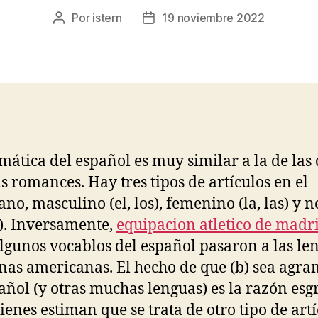
Por
istern
19 noviembre 2022
Autor
Fecha
de
de
la
la
entrada
entrada
mática del español es muy similar a la de la
s romances. Hay tres tipos de artículos en el
ano, masculino (el, los), femenino (la, las) y 
os). Inversamente,
equipacion atletico de madr
lgunos vocablos del español pasaron a las le
nas americanas. El hecho de que (b) sea agra
añol (y otras muchas lenguas) es la razón es
ienes estiman que se trata de otro tipo de artí