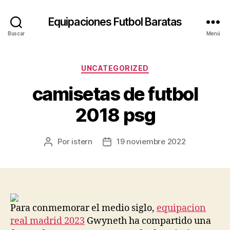
Equipaciones Futbol Baratas
Buscar
Menú
Categorías
UNCATEGORIZED
camisetas de futbol
2018 psg
Por
istern
19 noviembre 2022
Autor
Fecha
de
de
la
la
entrada
entrada
Para conmemorar el medio siglo,
equipacion
real madrid 2023
Gwyneth ha compartido una