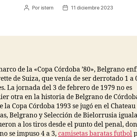
Por
istern
11 diciembre 2023
Autor
Fecha
de
de
la
la
entrada
entrada
marco de la «Copa Córdoba ’80», Belgrano en
vette de Suiza, que venía de ser derrotado 1 a 
es. La jornada del 3 de febrero de 1979 no es
ier otra en la historia de Belgrano de Córdob
de la Copa Córdoba 1993 se jugó en el Chateau
as, Belgrano y Selección de Bielorrusia igual
fueron a los tiros desde el punto del penal, do
no se impuso 4 a 3,
camisetas baratas futbol
p