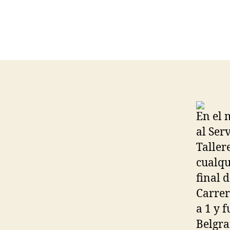
En el 
al Ser
Taller
cualqu
final 
Carrer
a 1 y 
Belgra