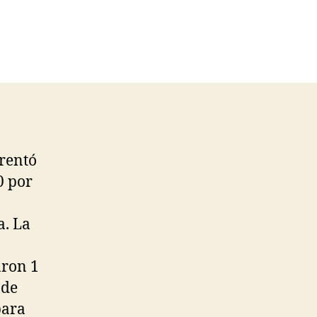
frentó
0 por
a. La
aron 1
nde
ara