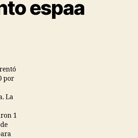
nto espaa
frentó
0 por
a. La
aron 1
nde
ara