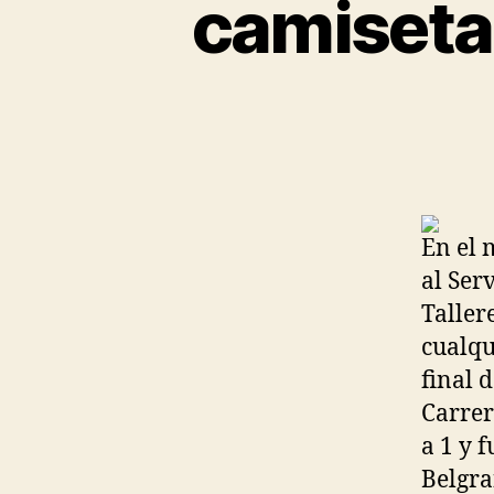
camiseta
En el 
al Ser
Taller
cualqu
final 
Carrer
a 1 y 
Belgra