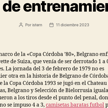
 de entrenamie
Por
istern
11 diciembre 2023
Autor
Fecha
de
de
la
la
entrada
entrada
marco de la «Copa Córdoba ’80», Belgrano en
vette de Suiza, que venía de ser derrotado 1 a 
es. La jornada del 3 de febrero de 1979 no es
ier otra en la historia de Belgrano de Córdob
de la Copa Córdoba 1993 se jugó en el Chateau
as, Belgrano y Selección de Bielorrusia igual
fueron a los tiros desde el punto del penal, do
no se impuso 4 a 3,
camisetas baratas futbol
p