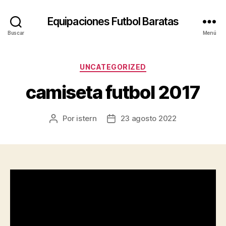
Equipaciones Futbol Baratas
Buscar
Menú
Categorías
UNCATEGORIZED
camiseta futbol 2017
Por
istern
23 agosto 2022
Autor
Fecha
de
de
la
la
entrada
entrada