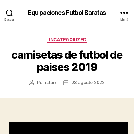
Equipaciones Futbol Baratas
Buscar
Menú
Categorías
UNCATEGORIZED
camisetas de futbol de
paises 2019
Por
istern
23 agosto 2022
Autor
Fecha
de
de
la
la
entrada
entrada