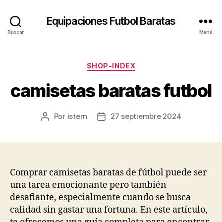
Equipaciones Futbol Baratas
Buscar
Menú
Categorías
SHOP-INDEX
camisetas baratas futbol
Por
istern
27 septiembre 2024
Autor
Fecha
de
de
la
la
entrada
entrada
Comprar camisetas baratas de fútbol puede ser
una tarea emocionante pero también
desafiante, especialmente cuando se busca
calidad sin gastar una fortuna. En este artículo,