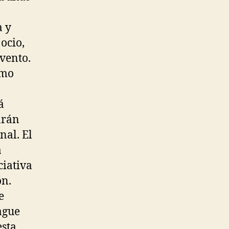
a y
ocio,
vento.
omo
á
arán
nal. El
a
ciativa
ón.
e
ague
esta