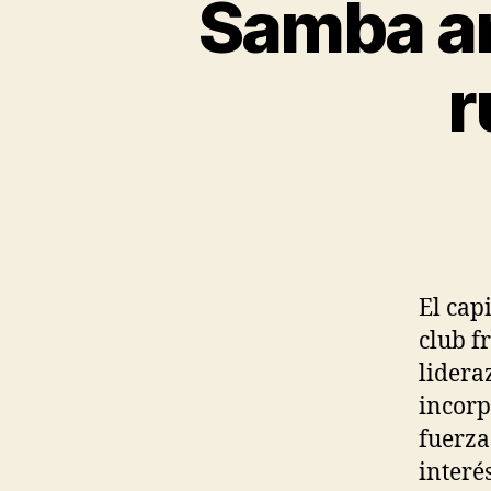
Samba an
r
El cap
club f
lidera
incorp
fuerza
interé