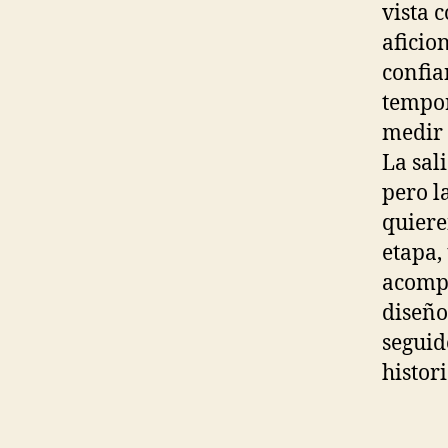
vista 
aficio
confia
tempor
medir 
La sal
pero l
quiere
etapa,
acompa
diseño
seguid
histor