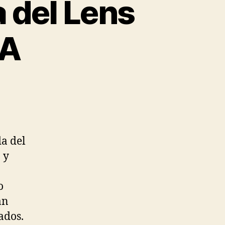
 del Lens
 A
da del
 y
o
an
ados.