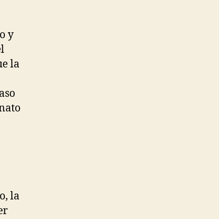
o y
l
ue la
paso
nato
o, la
er