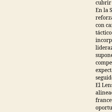
cubrir
En la 
reforz
con ca
táctic
incorp
lidera
supone
compet
expect
seguid
El Len
alinea
france
oportu