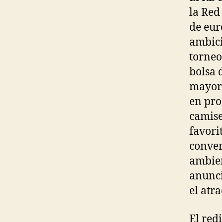
la Red
de eur
ambici
torneo
bolsa 
mayor 
en pro
camise
favori
conver
ambien
anunci
el atr
El red