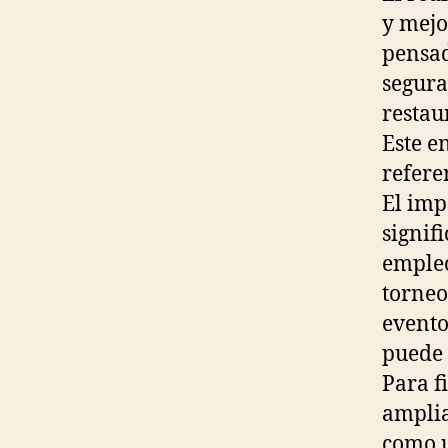
y mejo
pensad
segura
restau
Este e
refere
El imp
signif
empleo
torneo
evento
puede 
Para f
amplia
como u