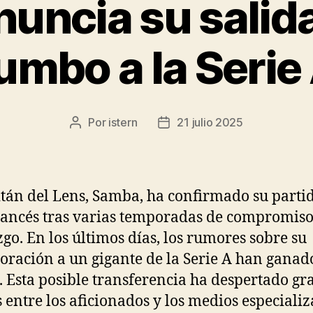
uncia su salida
umbo a la Serie
Por
istern
21 julio 2025
Autor
Fecha
de
de
la
la
entrada
entrada
itán del Lens, Samba, ha confirmado su parti
rancés tras varias temporadas de compromiso
zgo. En los últimos días, los rumores sobre su
oración a un gigante de la Serie A han ganad
. Esta posible transferencia ha despertado gr
s entre los aficionados y los medios especializ