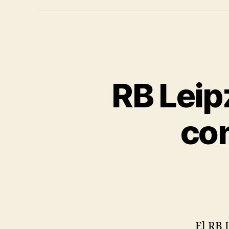
RB Leip
con
El RB 