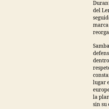
Durant
del Le
seguid
marca 
reorga
Samba 
defens
dentro
respet
consta
lugar 
europe
la pla
sin su