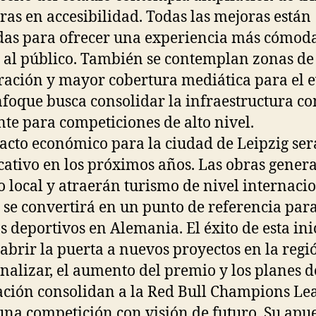
ras en accesibilidad. Todas las mejoras están
as para ofrecer una experiencia más cómod
 al público. También se contemplan zonas de 
ración y mayor cobertura mediática para el e
nfoque busca consolidar la infraestructura c
nte para competiciones de alto nivel.
acto económico para la ciudad de Leipzig ser
icativo en los próximos años. Las obras gener
 local y atraerán turismo de nivel internacio
 se convertirá en un punto de referencia par
s deportivos en Alemania. El éxito de esta ini
abrir la puerta a nuevos proyectos en la regi
inalizar, el aumento del premio y los planes d
ción consolidan a la Red Bull Champions Le
na competición con visión de futuro. Su apu