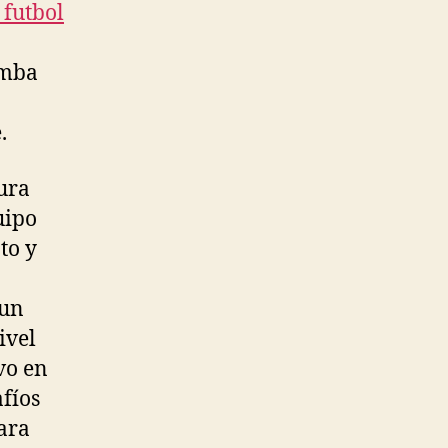
 futbol
amba
.
ura
uipo
to y
 un
ivel
vo en
afíos
para