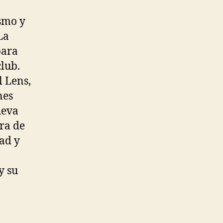
smo y
La
para
club.
l Lens,
nes
ueva
ra de
ad y
y su