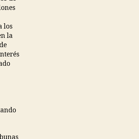
lones
 los
en la
 de
nterés
cado
tando
ibunas