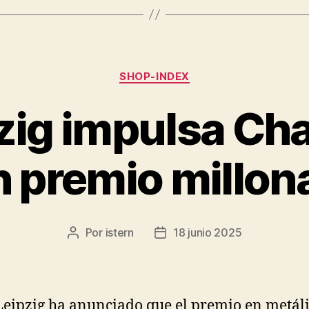
Categorías
SHOP-INDEX
zig impulsa C
 premio millon
Por
istern
18 junio 2025
Autor
Fecha
de
de
la
la
entrada
entrada
Leipzig ha anunciado que el premio en metál