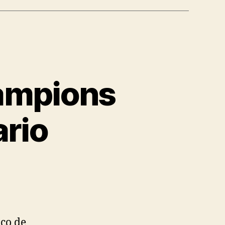
hampions
ario
ico de