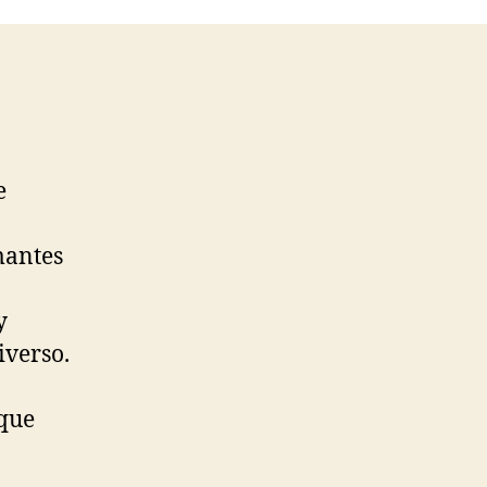
e
mantes
y
iverso.
 que