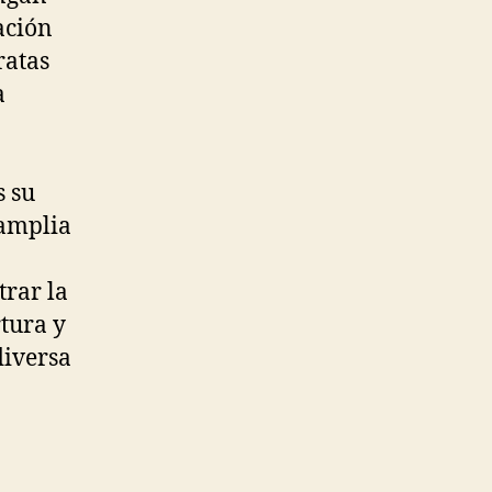
ación
ratas
a
s su
 amplia
trar la
rtura y
diversa