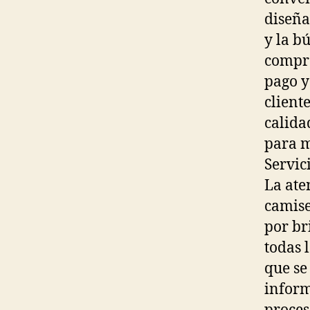
diseña
y la b
compra
pago y
client
calida
para 
Servic
La ate
camise
por br
todas 
que se
inform