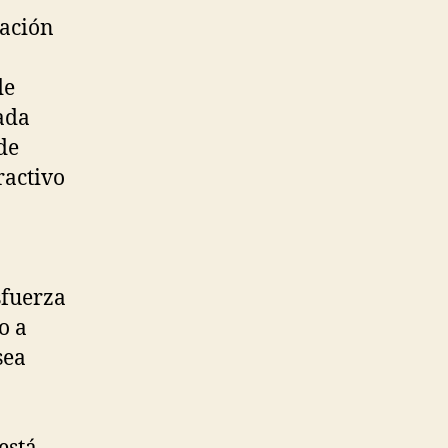
gación
de
ada
de
ractivo
sfuerza
o a
sea