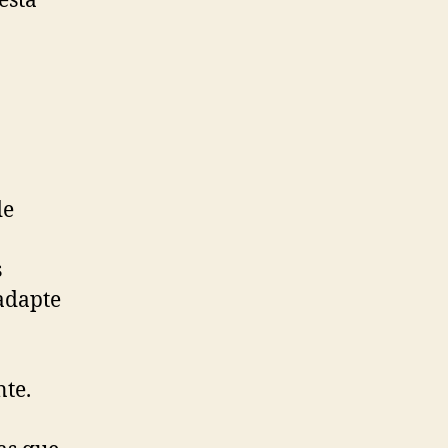
está
de
s
 adapte
nte.