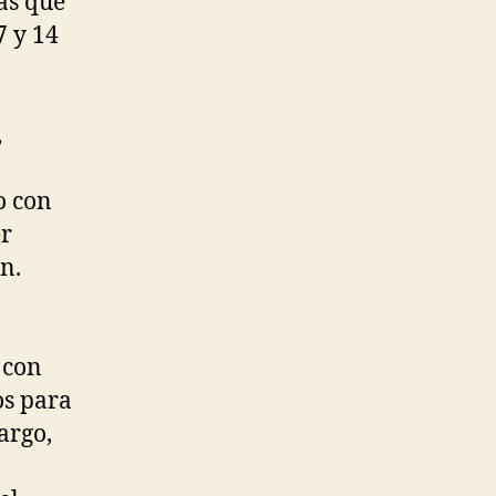
as que
7 y 14
,
o con
er
n.
 con
os para
argo,