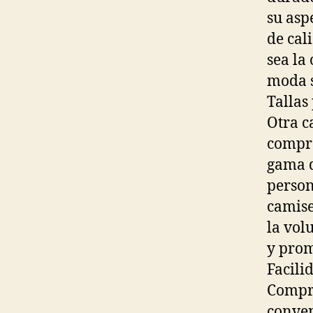
su asp
de cal
sea la
moda s
Tallas
Otra c
compro
gama d
person
camise
la vol
y prom
Facili
Compra
conven