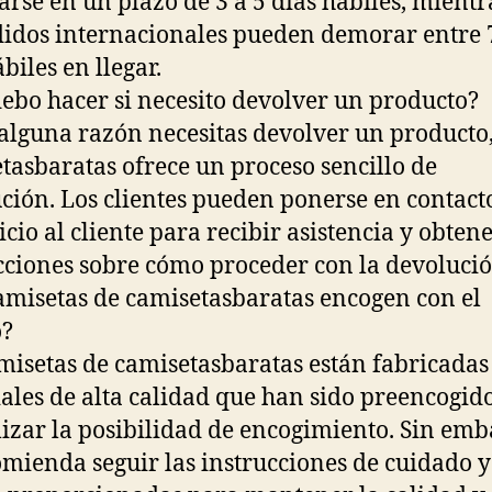
arse en un plazo de 3 a 5 días hábiles, mientr
didos internacionales pueden demorar entre 
biles en llegar.
ebo hacer si necesito devolver un producto?
 alguna razón necesitas devolver un producto
tasbaratas ofrece un proceso sencillo de
ción. Los clientes pueden ponerse en contact
icio al cliente para recibir asistencia y obten
cciones sobre cómo proceder con la devolució
amisetas de camisetasbaratas encogen con el
o?
misetas de camisetasbaratas están fabricadas
ales de alta calidad que han sido preencogid
zar la posibilidad de encogimiento. Sin emb
omienda seguir las instrucciones de cuidado y