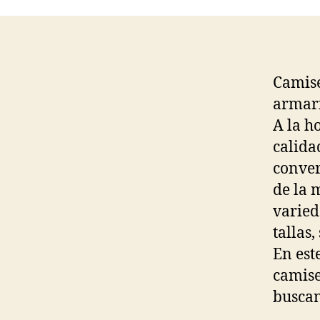
Camise
armar
A la h
calida
conver
de la 
varied
tallas
En est
camise
buscan