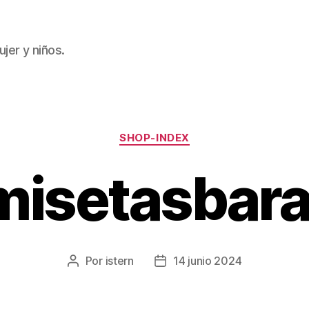
jer y niños.
Categorías
SHOP-INDEX
misetasbara
Por
istern
14 junio 2024
Autor
Fecha
de
de
la
la