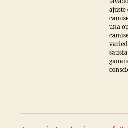
lavado
ajuste
camise
una op
camise
varied
satisf
ganand
consci