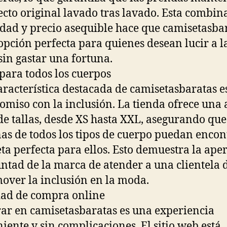
ecto original lavado tras lavado. Esta combin
idad y precio asequible hace que camisetasba
 opción perfecta para quienes desean lucir a l
in gastar una fortuna.
 para todos los cuerpos
aracterística destacada de camisetasbaratas e
miso con la inclusión. La tienda ofrece una
e tallas, desde XS hasta XXL, asegurando que
as de todos los tipos de cuerpo puedan encon
ta perfecta para ellos. Esto demuestra la ape
untad de la marca de atender a una clientela 
over la inclusión en la moda.
dad de compra online
r en camisetasbaratas es una experiencia
iente y sin complicaciones. El sitio web está