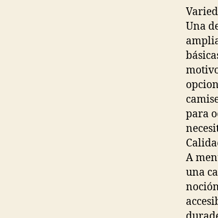
Varied
Una de
amplia
básica
motivo
opcion
camise
para o
necesi
Calida
A menu
una ca
noción
accesib
durade