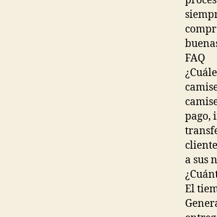
proces
siempr
compra
buena
FAQ
¿Cuále
camise
camise
pago, 
transf
client
a sus 
¿Cuánt
El tie
Genera