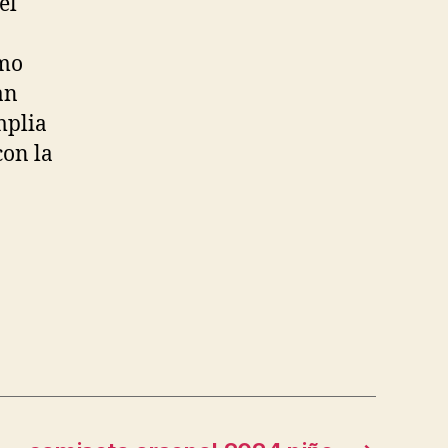
el
omo
an
mplia
con la