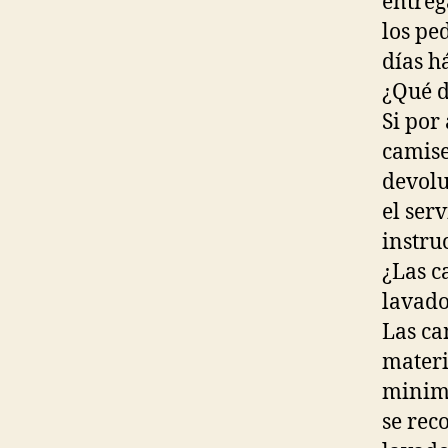
entreg
los pe
días há
¿Qué d
Si por
camise
devolu
el serv
instru
¿Las c
lavad
Las ca
materi
minimi
se rec