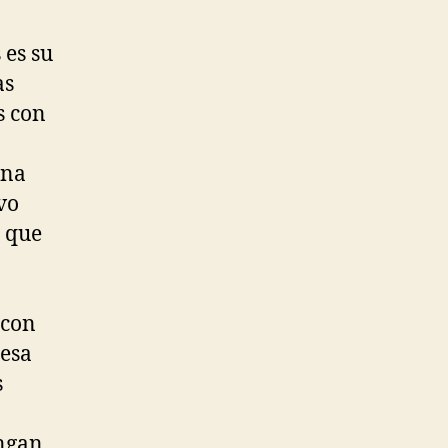
 es su
as
s con
una
vo
o que
 con
 esa
s
engan