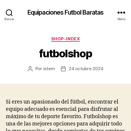
Equipaciones Futbol Baratas
Buscar
Menú
Categorías
SHOP-INDEX
futbolshop
Por
istern
24 octubre 2024
Autor
Fecha
de
de
la
la
entrada
entrada
Si eres un apasionado del fútbol, encontrar el
equipo adecuado es esencial para disfrutar al
máximo de tu deporte favorito. Futbolshop es
una de las mejores opciones para adquirir todo