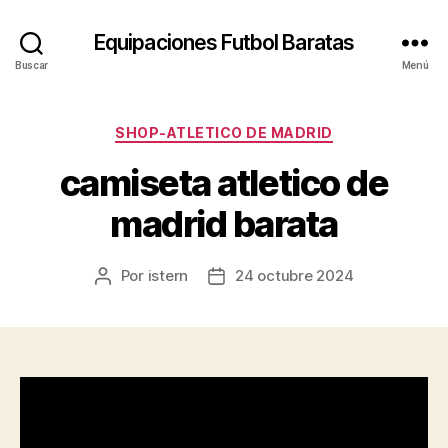
Equipaciones Futbol Baratas
Buscar
Menú
Categorías
SHOP-ATLETICO DE MADRID
camiseta atletico de
madrid barata
Por
istern
24 octubre 2024
Autor
Fecha
de
de
la
la
entrada
entrada