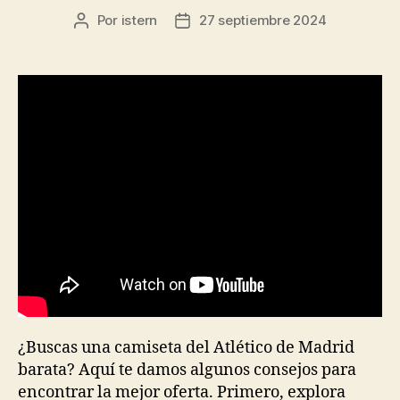
Por
istern
27 septiembre 2024
Autor
Fecha
de
de
la
la
entrada
entrada
¿Buscas una camiseta del Atlético de Madrid
barata? Aquí te damos algunos consejos para
encontrar la mejor oferta. Primero, explora