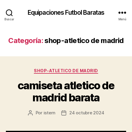
Equipaciones Futbol Baratas
Buscar
Menú
Categoría:
shop-atletico de madrid
Categorías
SHOP-ATLETICO DE MADRID
camiseta atletico de
madrid barata
Por
istern
24 octubre 2024
Autor
Fecha
de
de
la
la