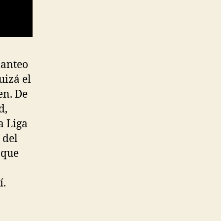
lanteo
uizá el
en. De
d,
a Liga
 del
 que
í.