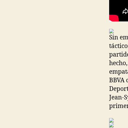
Sin em
táctico
partid
hecho,
empata
BBVA c
Deport
Jean-S
primer