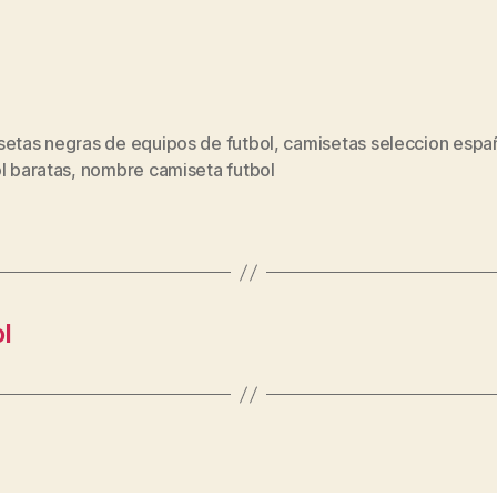
setas negras de equipos de futbol
,
camisetas seleccion espa
s
l baratas
,
nombre camiseta futbol
l