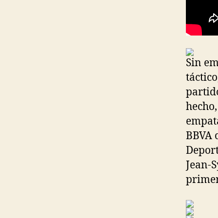
Sin em
táctico
partid
hecho,
empata
BBVA c
Deport
Jean-S
primer