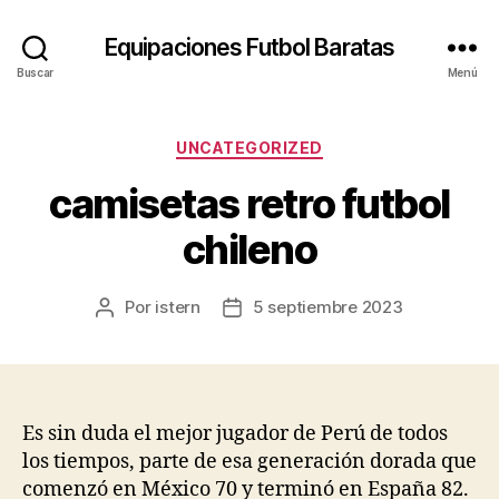
Equipaciones Futbol Baratas
Buscar
Menú
Categorías
UNCATEGORIZED
camisetas retro futbol
chileno
Por
istern
5 septiembre 2023
Autor
Fecha
de
de
la
la
entrada
entrada
Es sin duda el mejor jugador de Perú de todos
los tiempos, parte de esa generación dorada que
comenzó en México 70 y terminó en España 82.