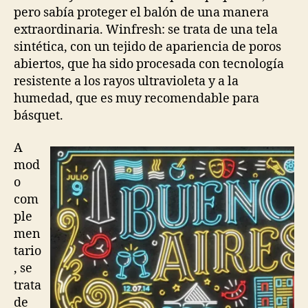
pero sabía proteger el balón de una manera
extraordinaria. Winfresh: se trata de una tela
sintética, con un tejido de apariencia de poros
abiertos, que ha sido procesada con tecnología
resistente a los rayos ultravioleta y a la
humedad, que es muy recomendable para
básquet.
A
mod
o
com
ple
men
tario
, se
trata
de