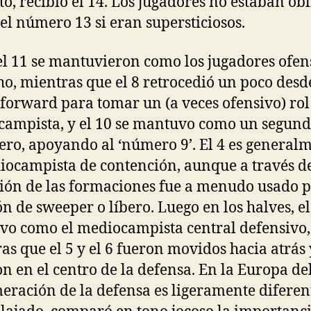
uto, recibió el 14. Los jugadores no estaban ob
 el número 13 si eran supersticiosos.
 el 11 se mantuvieron como los jugadores ofen
ho, mientras que el 8 retrocedió un poco desd
 forward para tomar un (a veces ofensivo) rol
ampista, y el 10 se mantuvo como un segun
ero, apoyando al ‘número 9’. El 4 es general
iocampista de contención, aunque a través de
ión de las formaciones fue a menudo usado p
ón de sweeper o líbero. Luego en los halves, el
o como el mediocampista central defensivo,
as que el 5 y el 6 fueron movidos hacia atrás 
on en el centro de la defensa. En la Europa del
eración de la defensa es ligeramente diferen