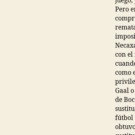
juego,
Pero e
compro
remata
imposi
Necaxa
con el
cuando
como e
privil
Gaal o
de Boc
sustit
fútbol
obtuvo