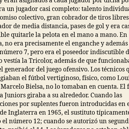
 y eran asignados a cada jugador por dicha po
ra un jugador casi completo: talento individu
miso colectivo, gran cobrador de tiros libres
dor de media distancia, pases de gol y era ca
ble quitarle la pelota en el mano a mano. En 
, no era precisamente el enganche y además
 número 7, pero era el poseedor indiscutible d
 vestía la Tricolor, además de que funcionab
l generador del juego ofensivo. Los técnicos 
egiaban el fútbol vertiginoso, físico, como Lou
 Marcelo Bielsa, no lo tomaban en cuenta. El 
a Juniors giraba a su alrededor. Cuando las
uciones por suplentes fueron introducidas en 
 de Inglaterra en 1965, el sustituto típicament
 el número 12; cuando se autorizó un segun