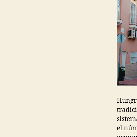
Hungrí
tradic
sistem
el núm