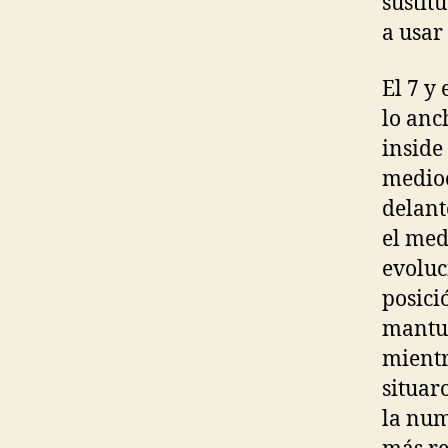
sustit
a usar
El 7 y
lo anc
inside
medioc
delant
el med
evoluc
posici
mantuv
mientr
situar
la num