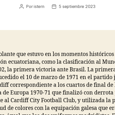
Por
istern
5 septiembre 2023
Autor
Fecha
de
de
la
la
entrada
entrada
volante que estuvo en los momentos históricos 
ión ecuatoriana, como la clasificación al Mun
02, la primera victoria ante Brasil. La primer
sucedido el 10 de marzo de 1971 en el partido
diff correspondiente a los cuartos de final de 
 de Europa 1970-71 que finalizó con derrota 
e al Cardiff City Football Club, y utilizada la 
tud de colores con la equipación galesa que er