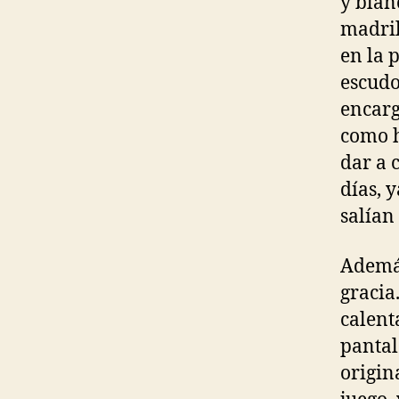
y blan
madril
en la 
escudo
encarg
como h
dar a 
días, 
salían 
Además
gracia
calent
pantal
origin