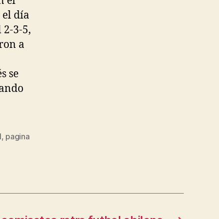
n el
el día
 2-3-5,
aron a
s se
uando
l
,
pagina