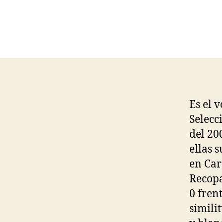
Es el 
Selecc
del 20
ellas 
en Car
Recopa
0 frent
simili