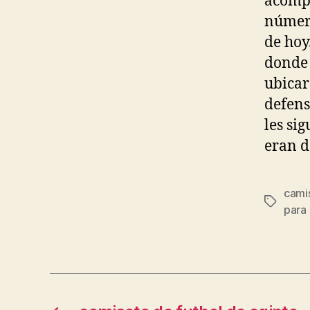
acompa
número
de hoy
donde 
ubicar
defens
les si
eran d
camis
Etiqueta
para 