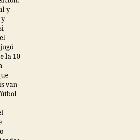
sición.
al y
 y
si
el
 jugó
e la 10
a
que
is van
fútbol
el
e
do