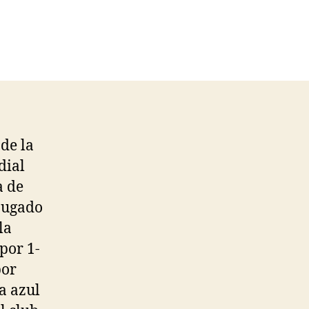
de la
dial
a de
 jugado
la
por 1-
por
a azul