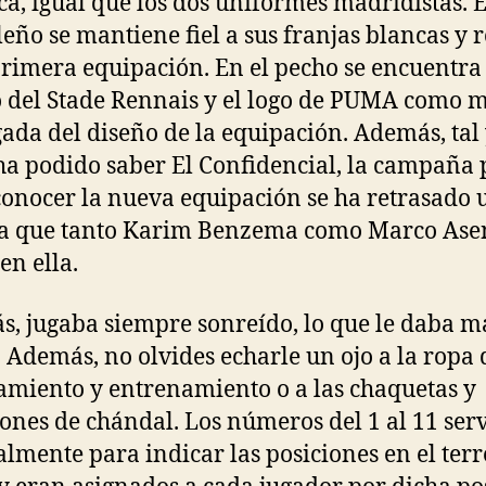
ca, igual que los dos uniformes madridistas. E
eño se mantiene fiel a sus franjas blancas y r
primera equipación. En el pecho se encuentra 
 del Stade Rennais y el logo de PUMA como 
ada del diseño de la equipación. Además, tal
a podido saber El Confidencial, la campaña 
conocer la nueva equipación se ha retrasado 
ya que tanto Karim Benzema como Marco Ase
en ella.
, jugaba siempre sonreído, lo que le daba m
. Además, no olvides echarle un ojo a la ropa 
amiento y entrenamiento o a las chaquetas y
ones de chándal. Los números del 1 al 11 ser
almente para indicar las posiciones en el ter