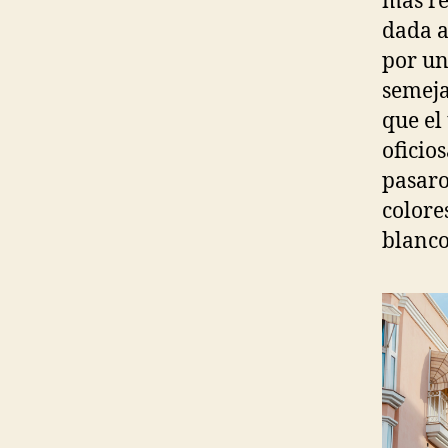
más re
dada a
por un
semeja
que el
oficio
pasaro
colore
blanco 