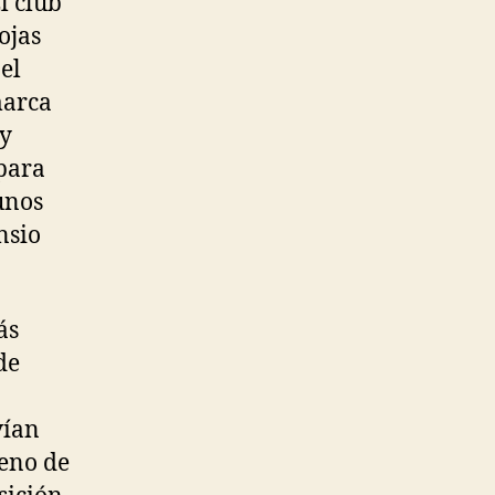
l club
ojas
el
marca
 y
para
unos
nsio
ás
de
vían
reno de