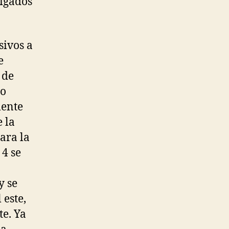
ligados
sivos a
e
 de
do
mente
 la
ara la
 4 se
y se
 este,
te. Ya