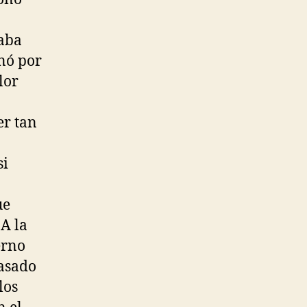
caba
nó por
lor
er tan
si
ue
A la
erno
rasado
los