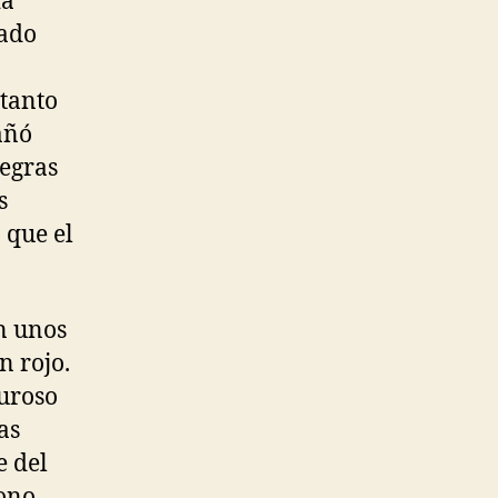
ia
tado
 tanto
añó
negras
s
 que el
n unos
n rojo.
guroso
as
e del
ono