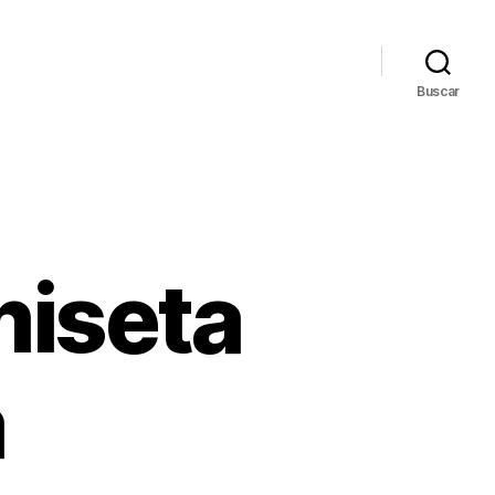
Buscar
miseta
a