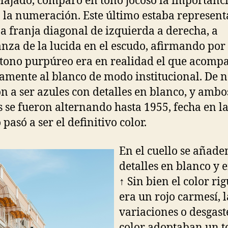
lajado, comparó en tono jocoso la importanc
 la numeración. Este último estaba represen
a franja diagonal de izquierda a derecha, a
nza de la lucida en el escudo, afirmando por
 tono purpúreo era en realidad el que acomp
samente al blanco de modo institucional. De 
n a ser azules con detalles en blanco, y ambo
s se fueron alternando hasta 1955, fecha en la
pasó a ser el definitivo color.
En el cuello se añade
detalles en blanco y e
↑ Sin bien el color ri
era un rojo carmesí, l
variaciones o desgast
color adoptaban un t