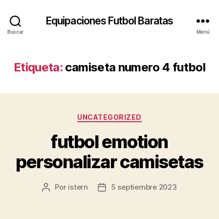
Equipaciones Futbol Baratas
Buscar
Menú
Etiqueta:
camiseta numero 4 futbol
Categorías
UNCATEGORIZED
futbol emotion
personalizar camisetas
Por
istern
5 septiembre 2023
Autor
Fecha
de
de
la
la