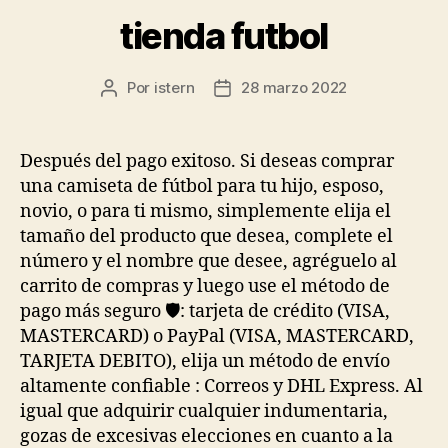
tienda futbol
Por
istern
28 marzo 2022
Autor
Fecha
de
de
la
la
entrada
entrada
Después del pago exitoso. Si deseas comprar
una camiseta de fútbol para tu hijo, esposo,
novio, o para ti mismo, simplemente elija el
tamaño del producto que desea, complete el
número y el nombre que desee, agréguelo al
carrito de compras y luego use el método de
pago más seguro 🛡: tarjeta de crédito (VISA,
MASTERCARD) o PayPal (VISA, MASTERCARD,
TARJETA DEBITO), elija un método de envío
altamente confiable : Correos y DHL Express. Al
igual que adquirir cualquier indumentaria,
gozas de excesivas elecciones en cuanto a la