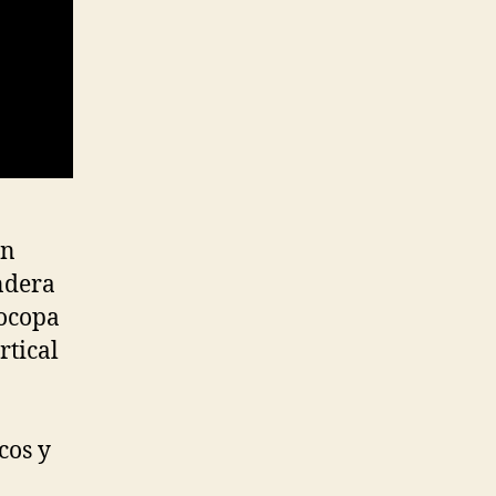
ón
andera
rocopa
rtical
cos y