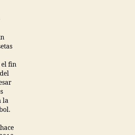
e
un
setas
el fin
del
esar
s
 la
bol.
 hace