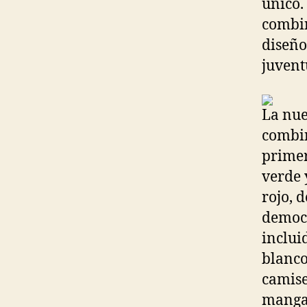
único.
combin
diseño
juvent
La nue
combin
primer
verde 
rojo, 
democr
inclui
blanco
camise
mangas