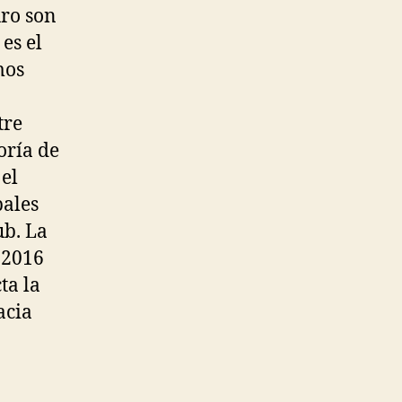
uro son
es el
mos
tre
oría de
el
pales
ub. La
 2016
ta la
acia