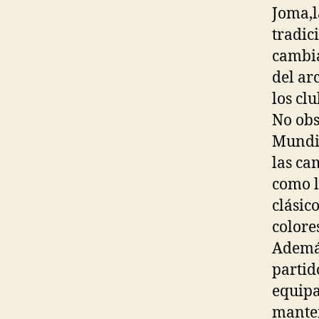
Joma,l
tradic
cambia
del ar
los cl
No obs
Mundia
las cam
como l
clásic
colore
Además
partid
equipa
manten