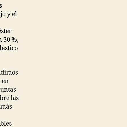
s
o y el
éster
n 30 %,
lástico
ludimos
ó en
guntas
bre las
o más
ables