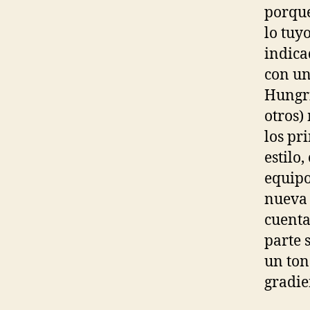
porque
lo tuy
indica
con un
Hungrí
otros)
los pr
estilo
equipo
nueva 
cuenta
parte 
un ton
gradie