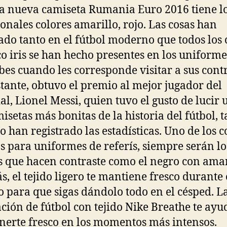
a nueva camiseta Rumania Euro 2016 tiene l
ionales colores amarillo, rojo. Las cosas han
do tanto en el fútbol moderno que todos los 
co iris se han hecho presentes en los uniforme
ubes cuando les corresponde visitar a sus contr
tante, obtuvo el premio al mejor jugador del
l, Lionel Messi, quien tuvo el gusto de lucir 
isetas más bonitas de la historia del fútbol, t
o han registrado las estadísticas. Uno de los c
os para uniformes de referís, siempre serán lo
s que hacen contraste como el negro con amar
, el tejido ligero te mantiene fresco durante 
o para que sigas dándolo todo en el césped. L
ción de fútbol con tejido Nike Breathe te ayu
erte fresco en los momentos más intensos.