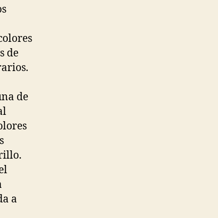
os
colores
s de
arios.
una de
al
olores
s
illo.
el
a
da a