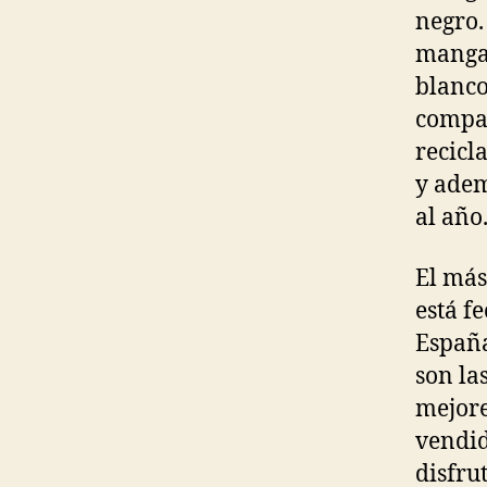
negro.
mangas
blanco
compar
recicl
y adem
al año
El más
está f
España
son la
mejore
vendid
disfru