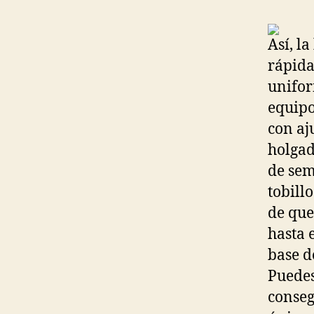
Así, l
rápida
unifor
equipo
con aj
holgad
de sem
tobill
de que
hasta 
base d
Puedes
conseg