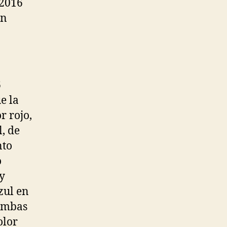
 2016
un
6
e la
r rojo,
l, de
nto
o
 y
zul en
 ambas
olor