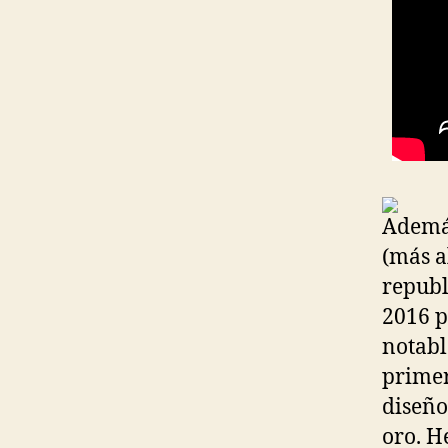
Además
(más a
republ
2016 p
notabl
primer
diseño
oro. H