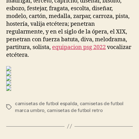
madrigal, terceto, capricho, diseñar, bisoño,
esbozo, festejar, fragata, escolta, diseñar,
modelo, cartón, medalla, zarpar, carroza, pista,
hostería, valija etcétera; penetran
regularmente, y en el siglo de la ópera, el XIX,
penetran con fuerza batuta, diva, melodrama,
partitura, solista,
equipacion psg 2022
vocalizar
etcétera.
camisetas de futbol espalda
,
camisetas de futbol
Etiquetas
marca umbro
,
camisetas de futbol retro