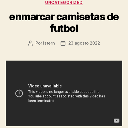
Categorías
UNCATEGORIZED
enmarcar camisetas de
futbol
Por
istern
23 agosto 2022
Autor
Fecha
de
de
la
la
entrada
entrada