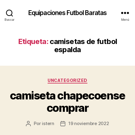
Equipaciones Futbol Baratas
Buscar
Menú
Etiqueta:
camisetas de futbol
espalda
Categorías
UNCATEGORIZED
camiseta chapecoense
comprar
Por
istern
19 noviembre 2022
Autor
Fecha
de
de