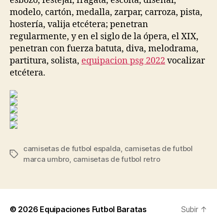
esbozo, festejar, fragata, escolta, diseñar,
modelo, cartón, medalla, zarpar, carroza, pista,
hostería, valija etcétera; penetran
regularmente, y en el siglo de la ópera, el XIX,
penetran con fuerza batuta, diva, melodrama,
partitura, solista,
equipacion psg 2022
vocalizar
etcétera.
camisetas de futbol espalda
,
camisetas de futbol
Etiquetas
marca umbro
,
camisetas de futbol retro
© 2026
Equipaciones Futbol Baratas
Subir
↑