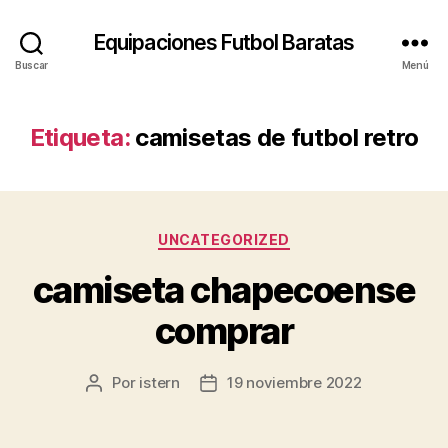
Equipaciones Futbol Baratas
Buscar
Menú
Etiqueta:
camisetas de futbol retro
Categorías
UNCATEGORIZED
camiseta chapecoense
comprar
Por
istern
19 noviembre 2022
Autor
Fecha
de
de
la
la